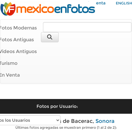
Mi Cuenta
ENGLISH
Fotos Modernas
Fotos Antiguas
Videos Antiguos
Turismo
En Venta
Fotos por Usuario:
Fotos modernas de Bacerac,
Sonora
Últimas fotos agregadas se muestran primero (1 al 2 de 2):