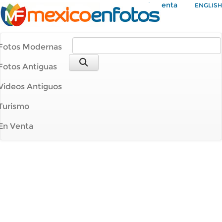
Mi Cuenta
ENGLISH
Fotos Modernas
Fotos Antiguas
Videos Antiguos
Turismo
En Venta