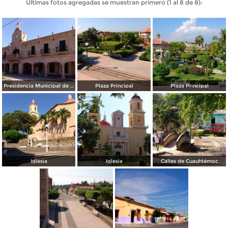
Últimas fotos agregadas se muestran primero (1 al 8 de 8):
Presidencia Municipal de Cuauhtémoc
Plaza Principal
Plaza Principal
Iglesia
Iglesia
Calles de Cuauhtémoc