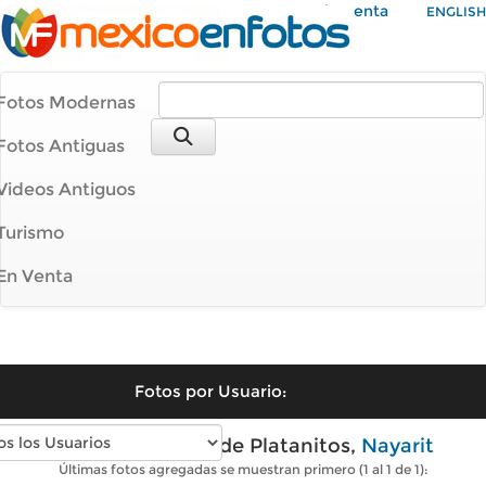
Mi Cuenta
ENGLISH
Fotos Modernas
Fotos Antiguas
Videos Antiguos
Turismo
En Venta
Fotos por Usuario:
Fotos modernas de Platanitos,
Nayarit
Últimas fotos agregadas se muestran primero (1 al 1 de 1):