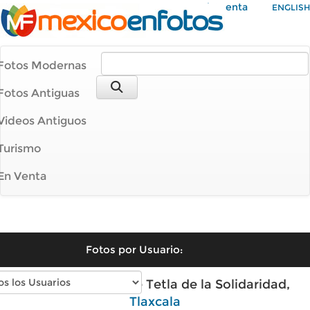
Mi Cuenta
ENGLISH
Fotos Modernas
Fotos Antiguas
Videos Antiguos
Turismo
En Venta
Fotos por Usuario:
Fotos modernas de Tetla de la Solidaridad,
Tlaxcala