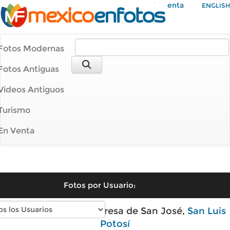
Mi Cuenta
ENGLISH
Fotos Modernas
Fotos Antiguas
Videos Antiguos
Turismo
En Venta
Fotos por Usuario:
Fotos modernas de Presa de San José,
San Luis
Potosí