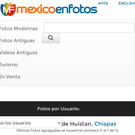
Mi Cuenta
ENGLISH
Fotos Modernas
Fotos Antiguas
Videos Antiguos
Turismo
En Venta
Fotos por Usuario:
Fotos antiguas de Huistan,
Chiapas
Últimas fotos agregadas se muestran primero (1 al 1 de 1):