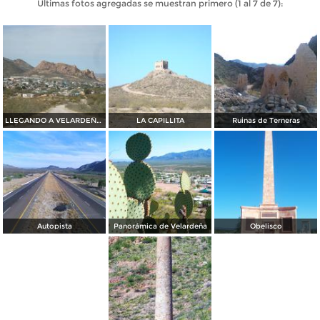
Últimas fotos agregadas se muestran primero (1 al 7 de 7):
LLEGANDO A VELARDEÑA POR LAS PLAYAS
LA CAPILLITA
Ruinas de Terneras
Autopista
Panorámica de Velardeña
Obelisco