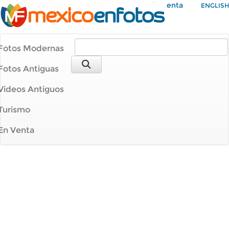
Mi Cuenta
ENGLISH
Fotos Modernas
Fotos Antiguas
Videos Antiguos
Turismo
En Venta