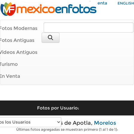
Mi Cuenta
ENGLISH
Fotos Modernas
Fotos Antiguas
Videos Antiguos
Turismo
En Venta
Fotos por Usuario:
Fotos modernas de Apotla,
Morelos
Últimas fotos agregadas se muestran primero (1 al 1 de 1):