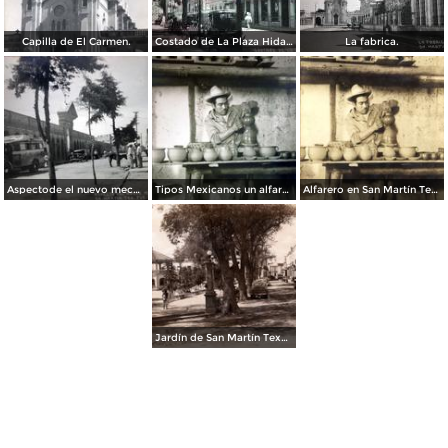
Capilla de El Carmen.
Costado de La Plaza Hidalgo.
La fabrica.
Aspectode el nuevo mecado.
Tipos Mexicanos un alfarero.
Alfarero en San Martín Texmelucán
Jardín de San Martín Texmelucán