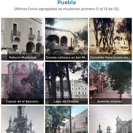
Puebla
Últimas fotos agregadas se muestran primero (1 al 13 de 13):
Palacio Municipal
Escena callejera en San Martín Texmelucán, Puebla.
Convento franciscano por el Fotógrafo ricardo Mantel.
Cupula de el Sagrario.
Lago de Chautla.
Avenida Hidalgo.