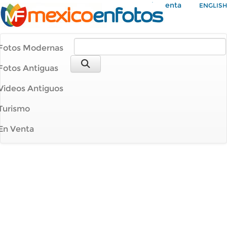
Mi Cuenta
ENGLISH
Fotos Modernas
Fotos Antiguas
Videos Antiguos
Turismo
En Venta