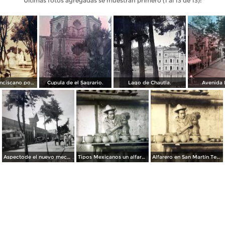
Últimas fotos agregadas se muestran primero (1 al 13 de 13):
Convento franciscano por el Fotógrafo ricardo Mantel.
Cupula de el Sagrario.
Lago de Chautla.
Avenida 
Aspectode el nuevo mecado.
Tipos Mexicanos un alfarero.
Alfarero en San Martín Texmelucán