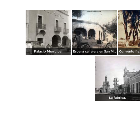
Palacio Municipal
Escena callejera en San Martín Texmelucán, Puebla.
La fabrica.