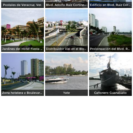
Postales de Veracruz, Ver.
Blvd. Adolfo Ruíz Cortines en Boca del Río. Julio/2012
Edificio en Blvd. Ruiz Cortinez. Costa de Oro. Julio/2012
Jardines del Hotel Fiesta Americana. Boca del Río. 2006
Distribuidor víal en el Blvd. Adolfo Ruíz Cortines y Manuel Avila Camacho. Boca del Río, Veracruz
Prolongación del Blvd. Ruíz Cortines. Boca del Río, Veracruz
Zona hotelera y Boulevard Manuel Avila Camacho. Boca del Río, Veracruz
Yate
Cañonero Guanajuato