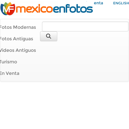
Mi Cuenta
ENGLISH
Fotos Modernas
Fotos Antiguas
Videos Antiguos
Turismo
En Venta