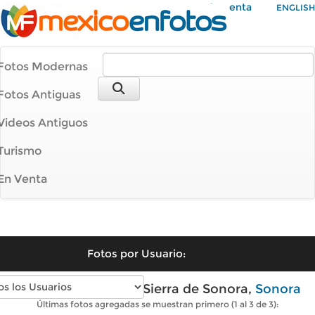
Mi Cuenta
ENGLISH
Fotos Modernas
Fotos Antiguas
Videos Antiguos
Turismo
En Venta
Fotos por Usuario:
Fotos modernas de Sierra de Sonora,
Sonora
Últimas fotos agregadas se muestran primero (1 al 3 de 3):