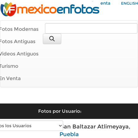
Mi Cuenta
ENGLISH
Fotos Modernas
Fotos Antiguas
Videos Antiguos
Turismo
En Venta
Fotos por Usuario:
Fotos antiguas de San Baltazar Atlimeyaya,
Puebla