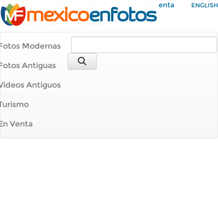
Mi Cuenta
ENGLISH
Fotos Modernas
Fotos Antiguas
Videos Antiguos
Turismo
En Venta