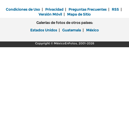
Condiciones de Uso
|
Privacidad
|
Preguntas Frecuentes
|
RSS
|
Versión Móvil
|
Mapa de Sitio
Galerías de fotos de otros países:
Estados Unidos
|
Guatemala
|
México
Copyright © MéxicoEnFotos, 2001-2026