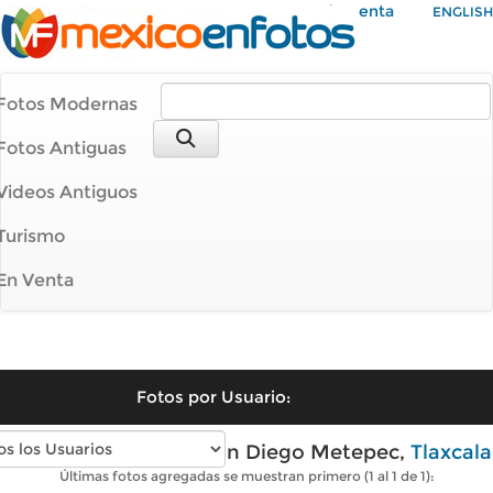
Mi Cuenta
ENGLISH
Fotos Modernas
Fotos Antiguas
Videos Antiguos
Turismo
En Venta
Fotos por Usuario:
Fotos modernas de San Diego Metepec,
Tlaxcala
Últimas fotos agregadas se muestran primero (1 al 1 de 1):