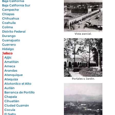
Baja California
Baja California Sur
Campeche
Chiapas
Chihuahua
Coahuila
Colima
Distrito Federal
Vista parcial.
Durango
Guanajuato
Guerrero
Hidalgo
Jalisco
|
Ajijic
|
Amatitán
|
Ameca
|
Arandas
|
Atenquique
|
Portales y Jardin.
Atequiza
|
Atotonilco el Alto
|
Autlán
|
Barranca de Portillo
|
Chapala
|
Cihuatlán
|
Ciudad Guzmán
|
Cocula
|
El Salto