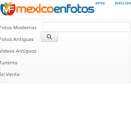
Mi Cuenta
ENGLISH
Fotos Modernas
Fotos Antiguas
Videos Antiguos
Turismo
En Venta