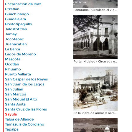
|
Encarnación de Díaz
|
Etzatlán
Panorama ( Circulada el 7 de Julio de 1910 )
|
Guachinango
|
Guadalajara
|
Hostotipaquillo
|
Jalostotitlán
|
Jamay
|
Jocotepec
|
Juanacatlán
|
La Barca
|
Lagos de Moreno
|
Mascota
|
Portal Hidalgo ( Circulada el 10 de Enero de 1936 ).
Ocotlán
|
Pihuamo
|
Puerto Vallarta
|
San Gaspar de los Reyes
|
San Juan de los Lagos
|
San Julián
|
San Marcos
|
San Miguel El Alto
|
Santa Anita
|
Santa Cruz de las Flores
|
En la Plaza de armas y parroquia ( Circulada el 5 de Julio de 1927 ).
Sayula
|
Talpa de Allende
|
Tamazula de Gordiano
|
Tapalpa