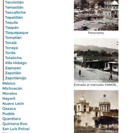
|
Tecolotlán
|
Temastián
|
Teocaltiche
|
Tepatitlán
|
Tequila
|
Tizapán
|
Tlaquepaque
Panorama.
|
Tomatlán
|
Tonalá
|
Tonaya
|
Tonila
|
Totatiche
|
Villa Hidalgo
|
Zapopan
|
Zapotlán
|
Zapotlanejo
México
Entrada al mercado PANORAMA
Michoacán
Morelos
Nayarit
Nuevo León
Oaxaca
Puebla
Querétaro
Quintana Roo
San Luis Potosí