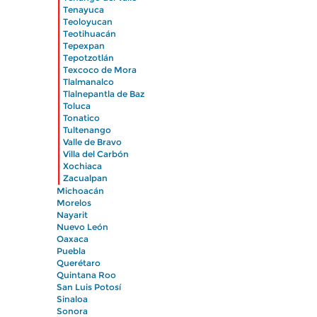
|
Tenayuca
|
Teoloyucan
|
Teotihuacán
|
Tepexpan
|
Tepotzotlán
|
Texcoco de Mora
|
Tlalmanalco
|
Tlalnepantla de Baz
|
Toluca
|
Tonatico
|
Tultenango
|
Valle de Bravo
|
Villa del Carbón
|
Xochiaca
|
Zacualpan
Michoacán
Morelos
Nayarit
Nuevo León
Oaxaca
Puebla
Querétaro
Quintana Roo
San Luis Potosí
Sinaloa
Sonora