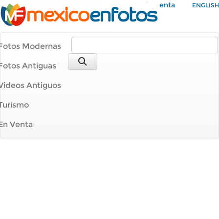
Mi Cuenta
ENGLISH
Fotos Modernas
Fotos Antiguas
Videos Antiguos
Turismo
En Venta