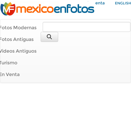
Mi Cuenta
ENGLISH
Fotos Modernas
Fotos Antiguas
Videos Antiguos
Turismo
En Venta