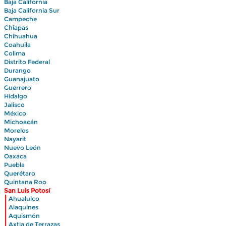
Baja California
Baja California Sur
Campeche
Chiapas
Chihuahua
Coahuila
Colima
Distrito Federal
Durango
Guanajuato
Guerrero
Hidalgo
Jalisco
México
Michoacán
Morelos
Nayarit
Nuevo León
Oaxaca
Puebla
Querétaro
Quintana Roo
San Luis Potosí
|
Ahualulco
|
Alaquines
|
Aquismón
|
Axtla de Terrazas