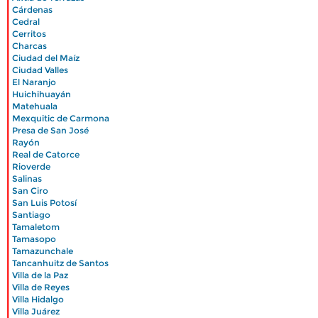
|
Cárdenas
|
Cedral
|
Cerritos
|
Charcas
|
Ciudad del Maíz
|
Ciudad Valles
|
El Naranjo
|
Huichihuayán
|
Matehuala
|
Mexquitic de Carmona
|
Presa de San José
|
Rayón
|
Real de Catorce
|
Rioverde
|
Salinas
|
San Ciro
|
San Luis Potosí
|
Santiago
|
Tamaletom
|
Tamasopo
|
Tamazunchale
|
Tancanhuitz de Santos
|
Villa de la Paz
|
Villa de Reyes
|
Villa Hidalgo
|
Villa Juárez