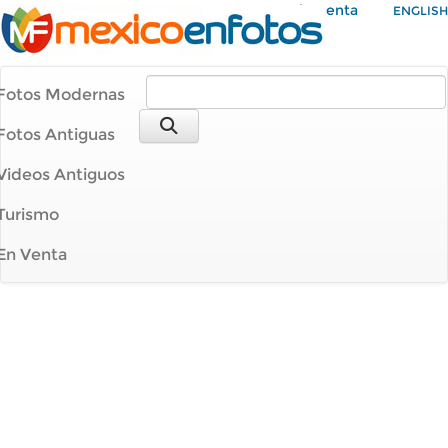
Mi Cuenta
ENGLISH
Fotos Modernas
Fotos Antiguas
Videos Antiguos
Turismo
En Venta