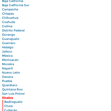
Baja California
Baja California Sur
Campeche
Chiapas
Chihuahua
Coahuila
Colima
Distrito Federal
Durango
Guanajuato
Guerrero
Hidalgo
Jalisco
México
Michoacán
Morelos
Nayarit
Nuevo León
Oaxaca
Puebla
Querétaro
Quintana Roo
San Luis Potosí
Sinaloa
|
Badiraguato
|
Choix
|
Culiacán