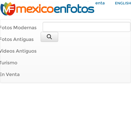
Mi Cuenta
ENGLISH
Fotos Modernas
Fotos Antiguas
Videos Antiguos
Turismo
En Venta