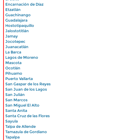
|
Encarnación de Díaz
|
Etzatlán
|
Guachinango
|
Guadalajara
|
Hostotipaquillo
|
Jalostotitlán
|
Jamay
|
Jocotepec
|
Juanacatlán
|
La Barca
|
Lagos de Moreno
|
Mascota
|
Ocotlán
|
Pihuamo
|
Puerto Vallarta
|
San Gaspar de los Reyes
|
San Juan de los Lagos
|
San Julián
|
San Marcos
|
San Miguel El Alto
|
Santa Anita
|
Santa Cruz de las Flores
|
Sayula
|
Talpa de Allende
|
Tamazula de Gordiano
|
Tapalpa