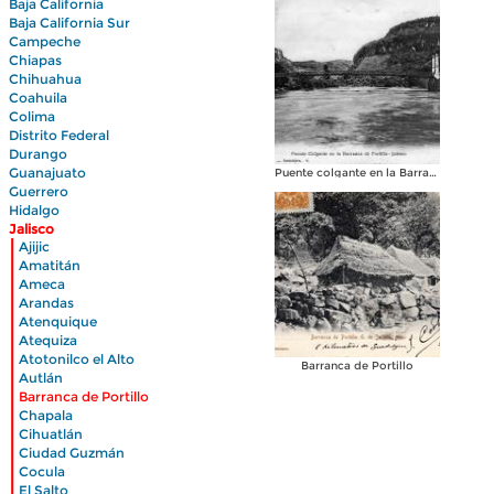
Baja California
Baja California Sur
Campeche
Chiapas
Chihuahua
Coahuila
Colima
Distrito Federal
Durango
Guanajuato
Puente colgante en la Barranca de Portillo
Guerrero
Hidalgo
Jalisco
|
Ajijic
|
Amatitán
|
Ameca
|
Arandas
|
Atenquique
|
Atequiza
|
Atotonilco el Alto
Barranca de Portillo
|
Autlán
|
Barranca de Portillo
|
Chapala
|
Cihuatlán
|
Ciudad Guzmán
|
Cocula
|
El Salto