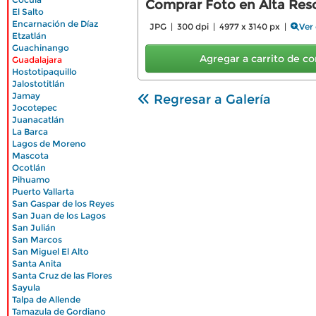
Comprar Foto en Alta Reso
|
El Salto
|
Encarnación de Díaz
JPG | 300 dpi | 4977 x 3140 px |
Ver 
|
Etzatlán
|
Guachinango
|
Agregar a carrito de 
Guadalajara
|
Hostotipaquillo
|
Jalostotitlán
|
Jamay
Regresar a Galería
|
Jocotepec
|
Juanacatlán
|
La Barca
|
Lagos de Moreno
|
Mascota
|
Ocotlán
|
Pihuamo
|
Puerto Vallarta
|
San Gaspar de los Reyes
|
San Juan de los Lagos
|
San Julián
|
San Marcos
|
San Miguel El Alto
|
Santa Anita
|
Santa Cruz de las Flores
|
Sayula
|
Talpa de Allende
|
Tamazula de Gordiano