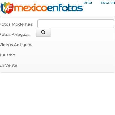
Mi Cuenta
ENGLISH
Fotos Modernas
Fotos Antiguas
Videos Antiguos
Turismo
En Venta