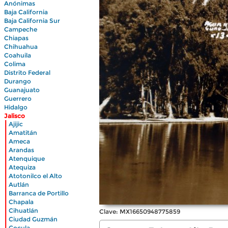
Anónimas
Baja California
Baja California Sur
Campeche
Chiapas
Chihuahua
Coahuila
Colima
Distrito Federal
Durango
Guanajuato
Guerrero
Hidalgo
Jalisco
|
Ajijic
|
Amatitán
|
Ameca
|
Arandas
|
Atenquique
|
Atequiza
|
Atotonilco el Alto
|
Autlán
|
Barranca de Portillo
|
Chapala
|
Cihuatlán
Clave: MX16650948775859
|
Ciudad Guzmán
|
Cocula