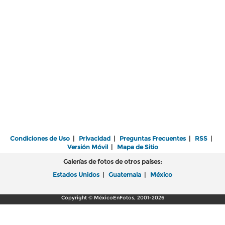
Condiciones de Uso
|
Privacidad
|
Preguntas Frecuentes
|
RSS
|
Versión Móvil
|
Mapa de Sitio
Galerías de fotos de otros países:
Estados Unidos
|
Guatemala
|
México
Copyright © MéxicoEnFotos, 2001-2026