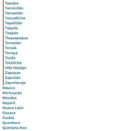
|
Tapalpa
|
Tecolotlán
|
Temastián
|
Teocaltiche
|
Tepatitlán
|
Tequila
|
Tizapán
|
Tlaquepaque
|
Tomatlán
|
Tonalá
|
Tonaya
|
Tonila
|
Totatiche
|
Villa Hidalgo
|
Zapopan
|
Zapotlán
|
Zapotlanejo
México
Michoacán
Morelos
Nayarit
Nuevo León
Oaxaca
Puebla
Querétaro
Quintana Roo