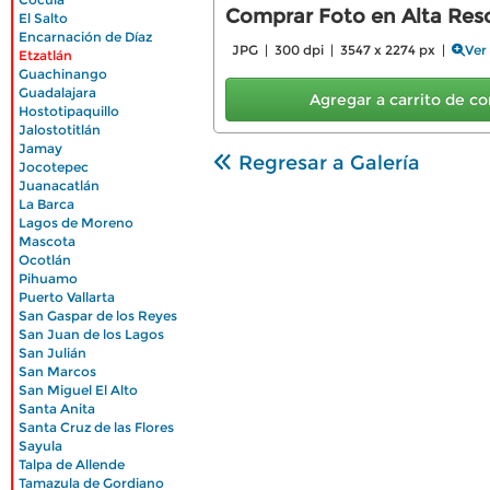
|
Comprar Foto en Alta Reso
El Salto
|
Encarnación de Díaz
|
JPG | 300 dpi | 3547 x 2274 px |
Ver
Etzatlán
|
Guachinango
|
Guadalajara
Agregar a carrito de 
|
Hostotipaquillo
|
Jalostotitlán
|
Jamay
|
Regresar a Galería
Jocotepec
|
Juanacatlán
|
La Barca
|
Lagos de Moreno
|
Mascota
|
Ocotlán
|
Pihuamo
|
Puerto Vallarta
|
San Gaspar de los Reyes
|
San Juan de los Lagos
|
San Julián
|
San Marcos
|
San Miguel El Alto
|
Santa Anita
|
Santa Cruz de las Flores
|
Sayula
|
Talpa de Allende
|
Tamazula de Gordiano