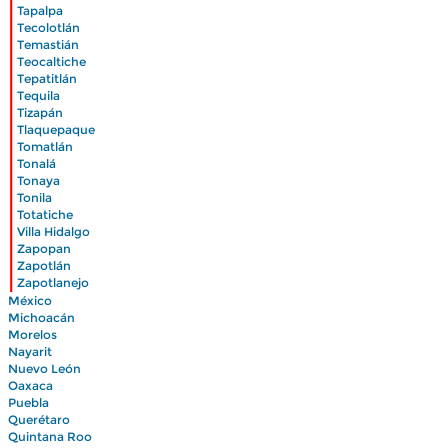
|
Tapalpa
|
Tecolotlán
|
Temastián
|
Teocaltiche
|
Tepatitlán
|
Tequila
|
Tizapán
|
Tlaquepaque
|
Tomatlán
|
Tonalá
|
Tonaya
|
Tonila
|
Totatiche
|
Villa Hidalgo
|
Zapopan
|
Zapotlán
|
Zapotlanejo
México
Michoacán
Morelos
Nayarit
Nuevo León
Oaxaca
Puebla
Querétaro
Quintana Roo