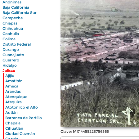
Anónimas
Baja California
Baja California Sur
Campeche
Chiapas
Chihuahua
Coahuila
Colima
Distrito Federal
Durango
Guanajuato
Guerrero
Hidalgo
Jalisco
|
Ajijic
|
Amatitán
|
Ameca
|
Arandas
|
Atenquique
|
Atequiza
|
Atotonilco el Alto
|
Autlán
|
Barranca de Portillo
|
Chapala
|
Cihuatlán
|
Clave: MX14455223756565
Ciudad Guzmán
|
Cocula