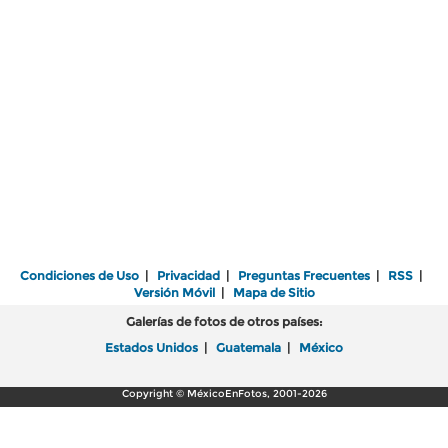
Condiciones de Uso
|
Privacidad
|
Preguntas Frecuentes
|
RSS
|
Versión Móvil
|
Mapa de Sitio
Galerías de fotos de otros países:
Estados Unidos
|
Guatemala
|
México
Copyright © MéxicoEnFotos, 2001-2026