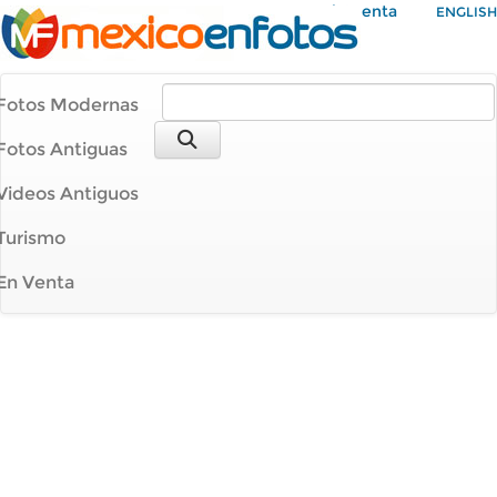
Mi Cuenta
ENGLISH
Fotos Modernas
Fotos Antiguas
Videos Antiguos
Turismo
En Venta