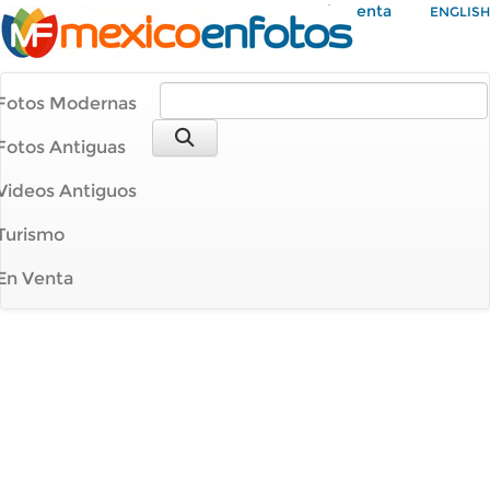
Mi Cuenta
ENGLISH
Fotos Modernas
Fotos Antiguas
Videos Antiguos
Turismo
En Venta