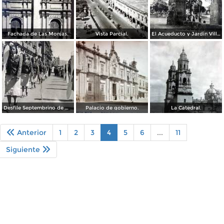
Fachada de Las Monjas.
Vista Parcial.
El Acueducto y Jardin Villalongin ( Circulada el 8 de Agosto de 1936 ).
Desfile Septembrino de Morelia Michoacan.
Palacio de gobierno.
La Catedral.
Anterior
1
2
3
4
5
6
...
11
Siguiente