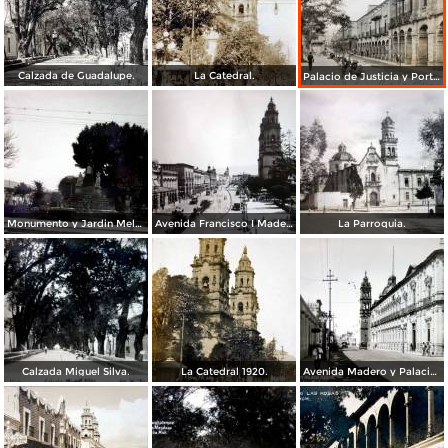
Calzada de Guadalupe.
La Catedral.
Palacio de Justicia y Portal de Aldama.
Monumento y Jardin Melchor Ocampo.( Circulada el 16 de Agosto de 1934 ).
Avenida Francisco I Madero( Circulada el 7de Agosto de 1934 ).
La Parroquia.
Calzada Miguel Silva.
La Catedral 1920.
Avenida Madero y Palacio Federal.