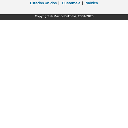
Estados Unidos
|
Guatemala
|
México
Copyright © MéxicoEnFotos, 2001-2026