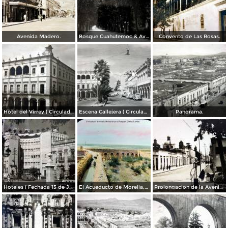
Avenida Madero.
Bosque Cuahutemoc & Ave Justo Mendoza.
Convento de Las Rosas.
Hotel del Virrey ( Circulada el 01 de Agosto de 1946 ).
Escena Callejera ( Circulada el 21 de Agosto de 1946 ).
Panorama.
Hoteles ( Fechada 13 de Junio de 1957 ).
El Acueducto de Morelia, Michoacán por el Fotógrafo Charles B. Waite.
Prolongacion de la Avenida Madero.