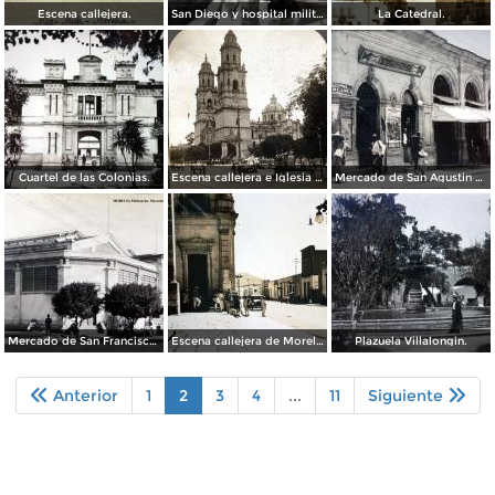
Escena callejera.
San Diego y hospital militar.
La Catedral.
Cuartel de las Colonias.
Escena callejera e Iglesia 1906.
Mercado de San Agustin Morelia Michoacán.
Mercado de San Francisco Morelia Michoacán.
Escena callejera de Morelia Michoacán.
Plazuela Villalongin.
Anterior
1
2
3
4
...
11
Siguiente