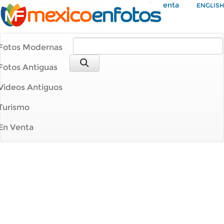
Mi Cuenta
ENGLISH
Fotos Modernas
Fotos Antiguas
Videos Antiguos
Turismo
En Venta