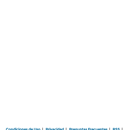
Condiciones de Uso
|
Privacidad
|
Preguntas Frecuentes
|
RSS
|