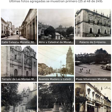
Últimas fotos agregadas se muestran primero (25 al 48 de 249):
Calle Galeana Morelia, Michoacán. ( Fechada en 1924 ).
Atrio y Catedral de Morelia, Michoacán. ( Fechada en 1924 ).
Palacio de Gobierno.
Templo de Las Monjas Morelia Mich.
Avenida Madero y Catedral. ( Circulada el 30 de Mayo de 1934 ).
Plaza Villalongin Morelia, Michoacán.