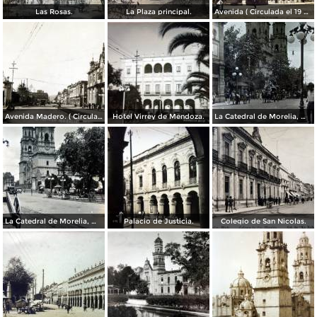
Las Rosas.
La Plaza principal.
Avenida ( Circulada el 19 de Marzo de 1922 ).
Avenida Madero. ( Circulada el 19 de Marzo de 1922 ).
Hotel Virrey de Mendoza.
La Catedral de Morelia, Michoacán.
La Catedral de Morelia, Michoacán.
Palacio de Justicia.
Colegio de San Nicolas.