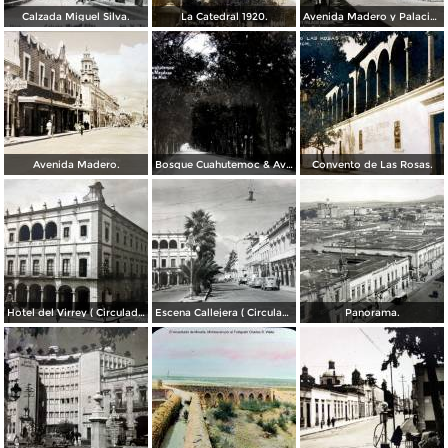
Calzada Miguel Silva.
La Catedral 1920.
Avenida Madero y Palacio Federal.
Avenida Madero.
Bosque Cuahutemoc & Ave Justo Mendoza.
Convento de Las Rosas.
Hotel del Virrey ( Circulada el 01 de Agosto de 1946 ).
Escena Callejera ( Circulada el 21 de Agosto de 1946 ).
Panorama.