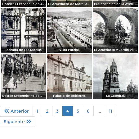
Hoteles ( Fechada 13 de Junio de 1957 ).
El Acueducto de Morelia, Michoacán por el Fotógrafo Charles B. Waite.
Prolongacion de la Avenida Madero.
Fachada de Las Monjas.
Vista Parcial.
El Acueducto y Jardin Villalongin ( Circulada el 8 de Agosto de 1936 ).
Desfile Septembrino de Morelia Michoacan.
Palacio de gobierno.
La Catedral.
Anterior
1
2
3
4
5
6
...
11
Siguiente