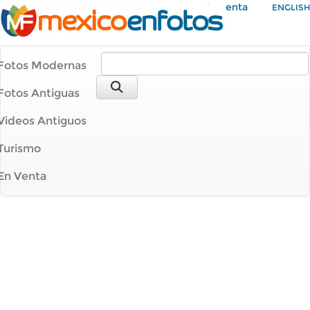
Mi Cuenta
ENGLISH
Fotos Modernas
Fotos Antiguas
Videos Antiguos
Turismo
En Venta