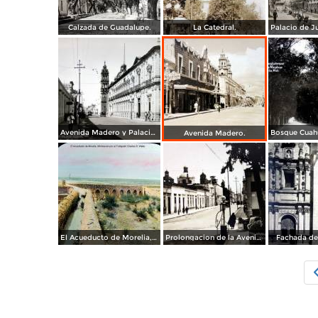
Calzada de Guadalupe.
La Catedral.
Avenida Madero y Palacio Federal.
Avenida Madero.
El Acueducto de Morelia, Michoacán por el Fotógrafo Charles B. Waite.
Prolongacion de la Avenida Madero.
Fachada de