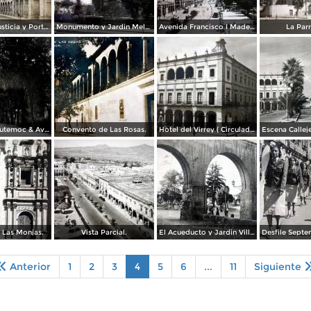
Palacio de Justicia y Portal de Aldama.
Monumento y Jardin Melchor Ocampo.( Circulada el 16 de Agosto de 1934 ).
Avenida Francisco I Madero( Circulada el 7de Agosto de 1934 ).
La Par
Bosque Cuahutemoc & Ave Justo Mendoza.
Convento de Las Rosas.
Hotel del Virrey ( Circulada el 01 de Agosto de 1946 ).
 Las Monjas.
Vista Parcial.
El Acueducto y Jardin Villalongin ( Circulada el 8 de Agosto de 1936 ).
Anterior
1
2
3
4
5
6
...
11
Siguiente