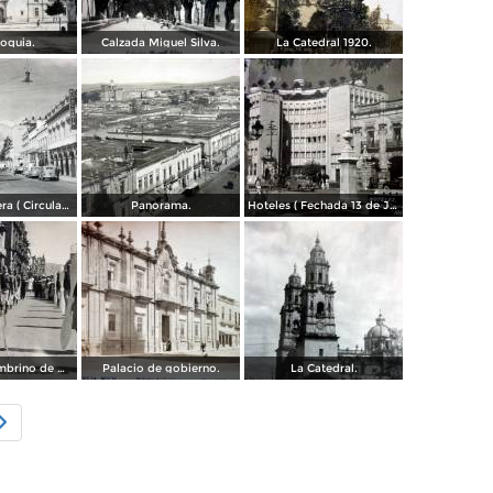
roquia.
Calzada Miguel Silva.
La Catedral 1920.
Escena Callejera ( Circulada el 21 de Agosto de 1946 ).
Panorama.
Hoteles ( Fechada 13 de Junio de 1957 ).
Desfile Septembrino de Morelia Michoacan.
Palacio de gobierno.
La Catedral.