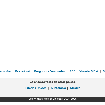
s de Uso
|
Privacidad
|
Preguntas Frecuentes
|
RSS
|
Versión Móvil
|
M
Galerías de fotos de otros países:
Estados Unidos
|
Guatemala
|
México
Copyright © MéxicoEnFotos, 2001-2026