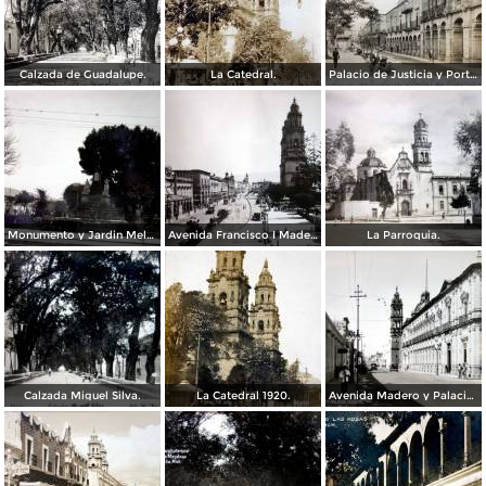
Calzada de Guadalupe.
La Catedral.
Palacio de Justicia y Portal de Aldama.
Monumento y Jardin Melchor Ocampo.( Circulada el 16 de Agosto de 1934 ).
Avenida Francisco I Madero( Circulada el 7de Agosto de 1934 ).
La Parroquia.
Calzada Miguel Silva.
La Catedral 1920.
Avenida Madero y Palacio Federal.