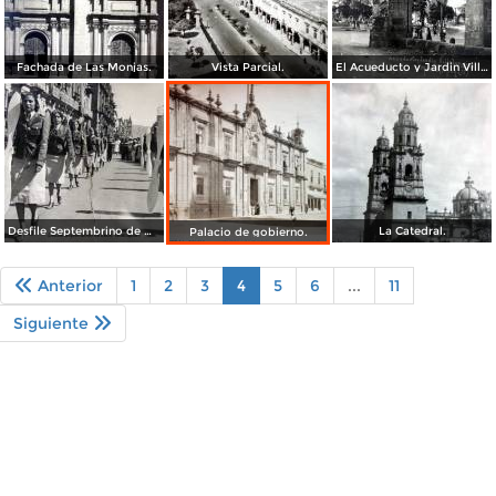
Fachada de Las Monjas.
Vista Parcial.
El Acueducto y Jardin Villalongin ( Circulada el 8 de Agosto de 1936 ).
Desfile Septembrino de Morelia Michoacan.
La Catedral.
Palacio de gobierno.
Anterior
1
2
3
4
5
6
...
11
Siguiente