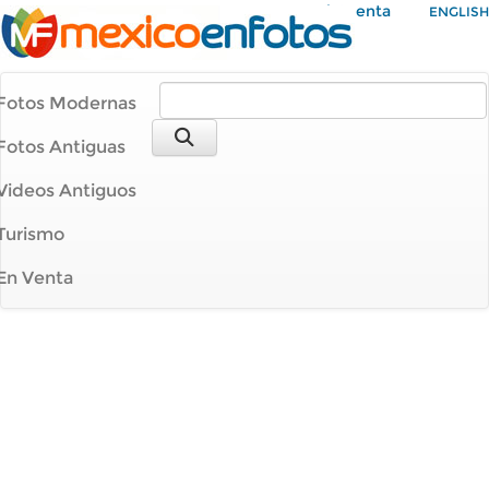
Mi Cuenta
ENGLISH
Fotos Modernas
Fotos Antiguas
Videos Antiguos
Turismo
En Venta