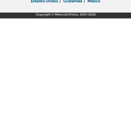
Estados Unidos
|
Guatemala
|
México
Copyright © MéxicoEnFotos, 2001-2026