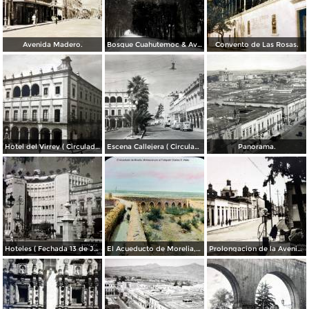
Avenida Madero.
Bosque Cuahutemoc & Ave Justo Mendoza.
Convento de Las Rosas.
Hotel del Virrey ( Circulada el 01 de Agosto de 1946 ).
Escena Callejera ( Circulada el 21 de Agosto de 1946 ).
Panorama.
Hoteles ( Fechada 13 de Junio de 1957 ).
El Acueducto de Morelia, Michoacán por el Fotógrafo Charles B. Waite.
Prolongacion de la Avenida Madero.