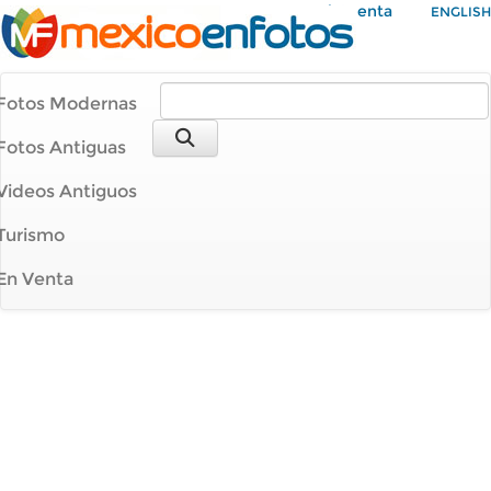
Mi Cuenta
ENGLISH
Fotos Modernas
Fotos Antiguas
Videos Antiguos
Turismo
En Venta