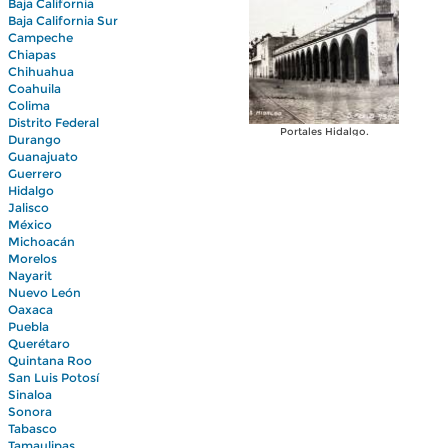
Baja California
Baja California Sur
Campeche
Chiapas
Chihuahua
Coahuila
Colima
Distrito Federal
Portales Hidalgo.
Durango
Guanajuato
Guerrero
Hidalgo
Jalisco
México
Michoacán
Morelos
Nayarit
Nuevo León
Oaxaca
Puebla
Querétaro
Quintana Roo
San Luis Potosí
Sinaloa
Sonora
Tabasco
Tamaulipas