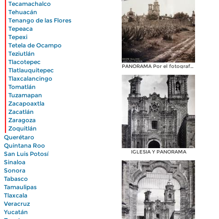
|
Tecamachalco
|
Tehuacán
|
Tenango de las Flores
|
Tepeaca
|
Tepexi
|
Tetela de Ocampo
|
Teziutlán
|
Tlacotepec
|
PANORAMA Por el fotografo HUGO BREHME
Tlatlauquitepec
|
Tlaxcalancingo
|
Tomatlán
|
Tuzamapan
|
Zacapoaxtla
|
Zacatlán
|
Zaragoza
|
Zoquitlán
Querétaro
Quintana Roo
IGLESIA Y PANORAMA
San Luis Potosí
Sinaloa
Sonora
Tabasco
Tamaulipas
Tlaxcala
Veracruz
Yucatán