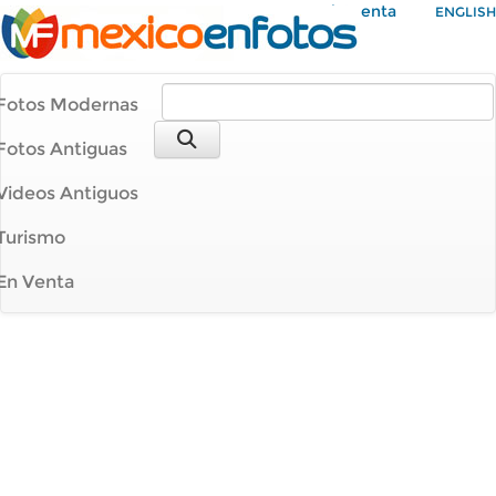
Mi Cuenta
ENGLISH
Fotos Modernas
Fotos Antiguas
Videos Antiguos
Turismo
En Venta