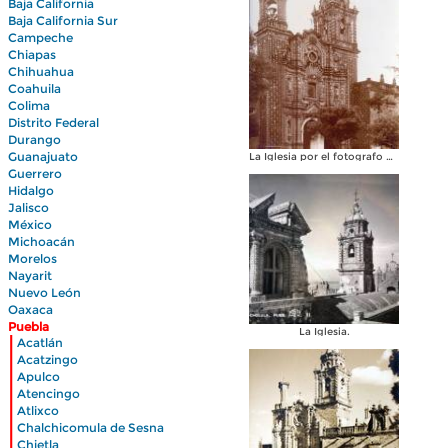
Baja California
Baja California Sur
Campeche
Chiapas
Chihuahua
Coahuila
Colima
Distrito Federal
Durango
Guanajuato
La Iglesia por el fotografo Hugo Brehme.
Guerrero
Hidalgo
Jalisco
México
Michoacán
Morelos
Nayarit
Nuevo León
Oaxaca
Puebla
La Iglesia.
|
Acatlán
|
Acatzingo
|
Apulco
|
Atencingo
|
Atlixco
|
Chalchicomula de Sesna
|
Chietla