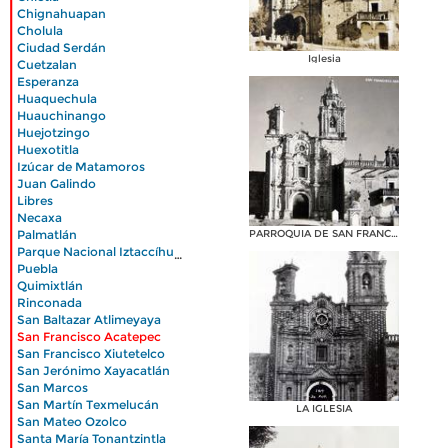
|
Chignahuapan
|
Cholula
|
Ciudad Serdán
|
Iglesia
Cuetzalan
|
Esperanza
|
Huaquechula
|
Huauchinango
|
Huejotzingo
|
Huexotitla
|
Izúcar de Matamoros
|
Juan Galindo
|
Libres
|
Necaxa
|
Palmatlán
PARROQUIA DE SAN FRANCISCO
|
Parque Nacional Iztaccíhuatl Popocatépetl
|
Puebla
|
Quimixtlán
|
Rinconada
|
San Baltazar Atlimeyaya
|
San Francisco Acatepec
|
San Francisco Xiutetelco
|
San Jerónimo Xayacatlán
|
San Marcos
|
San Martín Texmelucán
LA IGLESIA
|
San Mateo Ozolco
|
Santa María Tonantzintla