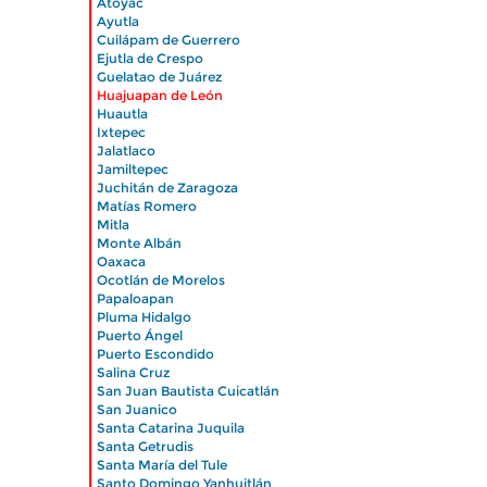
|
Atoyac
|
Ayutla
|
Cuilápam de Guerrero
|
Ejutla de Crespo
|
Guelatao de Juárez
|
Huajuapan de León
|
Huautla
|
Ixtepec
|
Jalatlaco
|
Jamiltepec
|
Juchitán de Zaragoza
|
Matías Romero
|
Mitla
|
Monte Albán
|
Oaxaca
|
Ocotlán de Morelos
|
Papaloapan
|
Pluma Hidalgo
|
Puerto Ángel
|
Puerto Escondido
|
Salina Cruz
|
San Juan Bautista Cuicatlán
|
San Juanico
|
Santa Catarina Juquila
|
Santa Getrudis
|
Santa María del Tule
|
Santo Domingo Yanhuitlán