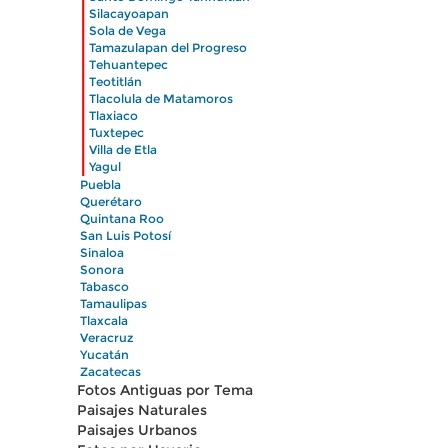
|
Silacayoapan
|
Sola de Vega
|
Tamazulapan del Progreso
|
Tehuantepec
|
Teotitlán
|
Tlacolula de Matamoros
|
Tlaxiaco
|
Tuxtepec
|
Villa de Etla
|
Yagul
Puebla
Querétaro
Quintana Roo
San Luis Potosí
Sinaloa
Sonora
Tabasco
Tamaulipas
Tlaxcala
Veracruz
Yucatán
Zacatecas
Fotos Antiguas por Tema
Paisajes Naturales
Paisajes Urbanos