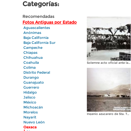
Categorías:
Recomendadas
Fotos Antiguas por Estado
Aguascalientes
Anónimas
Baja California
Baja California Sur
Campeche
Chiapas
Chihuahua
Coahuila
Solemne acto oficial ante la estatua del General Antonio de Leon en el primer centenario de su muerte Fechada el dia 8 de Septiembre de 1947
Colima
Distrito Federal
Durango
Guanajuato
Guerrero
Hidalgo
Jalisco
México
Michoacán
Morelos
Ingenio azucarero de Sta. Teresa.
Nayarit
Nuevo León
Oaxaca