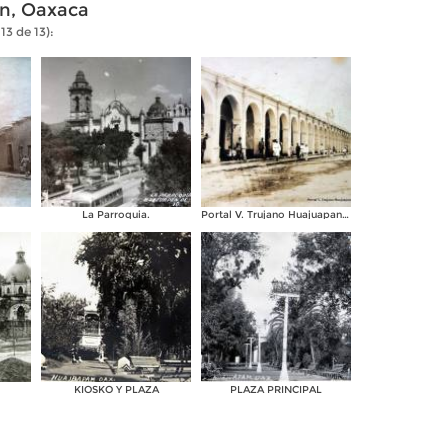
n, Oaxaca
13 de 13):
La Parroquia.
Portal V. Trujano Huajuapan de León, Oaxaca
KIOSKO Y PLAZA
PLAZA PRINCIPAL