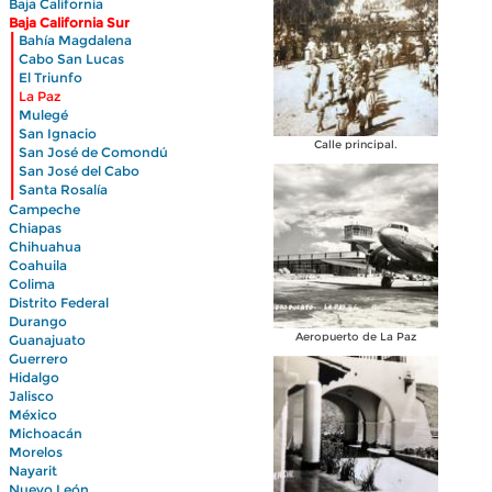
Baja California
Baja California Sur
|
Bahía Magdalena
|
Cabo San Lucas
|
El Triunfo
|
La Paz
|
Mulegé
|
San Ignacio
|
Calle principal.
San José de Comondú
|
San José del Cabo
|
Santa Rosalía
Campeche
Chiapas
Chihuahua
Coahuila
Colima
Distrito Federal
Durango
Aeropuerto de La Paz
Guanajuato
Guerrero
Hidalgo
Jalisco
México
Michoacán
Morelos
Nayarit
Nuevo León