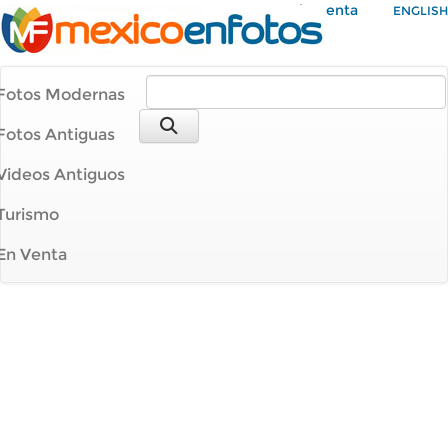
Mi Cuenta
ENGLISH
Fotos Modernas
Fotos Antiguas
Videos Antiguos
Turismo
En Venta