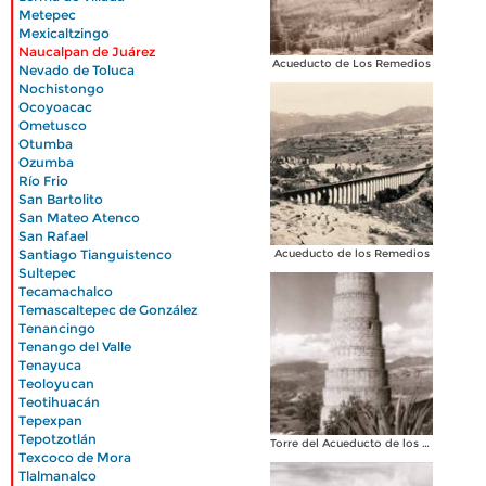
|
Metepec
|
Mexicaltzingo
|
Naucalpan de Juárez
|
Acueducto de Los Remedios
Nevado de Toluca
|
Nochistongo
|
Ocoyoacac
|
Ometusco
|
Otumba
|
Ozumba
|
Río Frio
|
San Bartolito
|
San Mateo Atenco
|
San Rafael
|
Santiago Tianguistenco
Acueducto de los Remedios
|
Sultepec
|
Tecamachalco
|
Temascaltepec de González
|
Tenancingo
|
Tenango del Valle
|
Tenayuca
|
Teoloyucan
|
Teotihuacán
|
Tepexpan
|
Tepotzotlán
Torre del Acueducto de los Remedios
|
Texcoco de Mora
|
Tlalmanalco