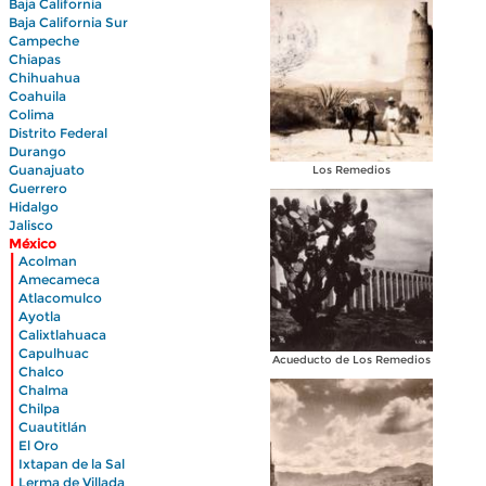
Baja California
Baja California Sur
Campeche
Chiapas
Chihuahua
Coahuila
Colima
Distrito Federal
Durango
Guanajuato
Los Remedios
Guerrero
Hidalgo
Jalisco
México
|
Acolman
|
Amecameca
|
Atlacomulco
|
Ayotla
|
Calixtlahuaca
|
Capulhuac
Acueducto de Los Remedios
|
Chalco
|
Chalma
|
Chilpa
|
Cuautitlán
|
El Oro
|
Ixtapan de la Sal
|
Lerma de Villada