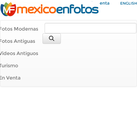
Mi Cuenta
ENGLISH
Fotos Modernas
Fotos Antiguas
Videos Antiguos
Turismo
En Venta