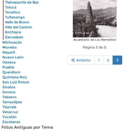
|
Tlalnepantla de Baz
|
Toluca
|
Tonatico
|
Tultenango
|
Valle de Bravo
|
Villa del Carbón
|
Xochiaca
|
Zacualpan
Acueducto de Los Remedios
Michoacán
Morelos
Página 3 de 3:
Nayarit
Nuevo León
Anterior
1
2
3
Oaxaca
Puebla
Querétaro
Quintana Roo
San Luis Potosí
Sinaloa
Sonora
Tabasco
Tamaulipas
Tlaxcala
Veracruz
Yucatán
Zacatecas
Fotos Antiguas por Tema