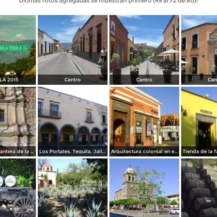
Últimas fotos agregadas se muestran primero (49 al 72 de 80):
LA 2015
Centro
Centro
Cen
Fachada en cantera de la parroquia de la Purísima. Tequila. Noviembre/2011
Los Portales. Tequila, Jalisco. Noviembre/2011
Arquitectura colonial en el centro de Tequila. Noviembre/2011