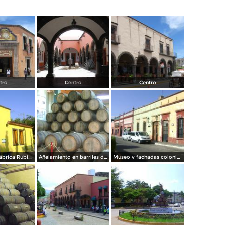
tro
Centro
Centro
Tienda de la fábrica Rubio. Tequila. Noviembre/2011
Añejamiento en barriles de roble blanco. Noviembre/2011
Museo y fachadas coloniales del centro de Tequila. Noviembre/2011