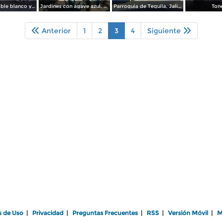
Barriles de roble blanco y carreta. Fábrica la Cofradía
Jardines con agave azul. Fábrica la Cofradía.
Parroquia de Tequila, Jalisco
Ton
Anterior
1
2
3
4
Siguiente
s de Uso
|
Privacidad
|
Preguntas Frecuentes
|
RSS
|
Versión Móvil
|
M