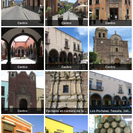
Centro
Centro
Centro
Centro
Centro
Centro
Centro
Fachada en cantera de la parroquia de la Purísima. Tequila. Noviembre/2011
Los Portales. Tequila, Jalisco. Noviembre/2011