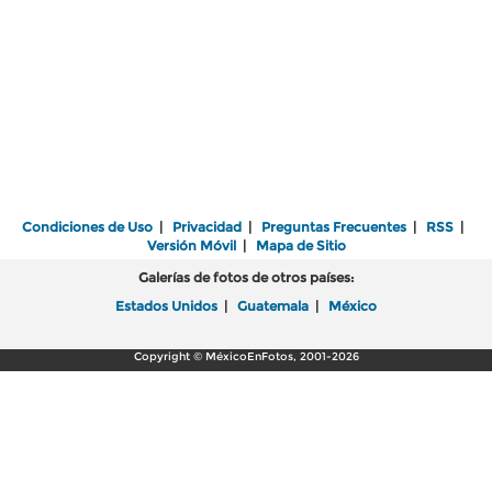
Condiciones de Uso
|
Privacidad
|
Preguntas Frecuentes
|
RSS
|
Versión Móvil
|
Mapa de Sitio
Galerías de fotos de otros países:
Estados Unidos
|
Guatemala
|
México
Copyright © MéxicoEnFotos, 2001-2026