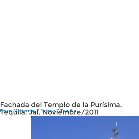
Fachada del Templo de la Purísima.
Tequila, Jal. Noviembre/2011
Fotos Modernas
/
Jalisco
/
Tequila