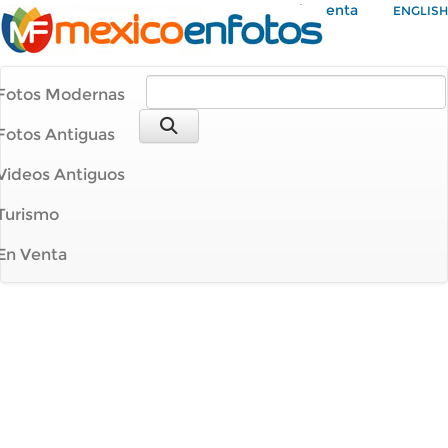
Mi Cuenta
ENGLISH
Fotos Modernas
Fotos Antiguas
Videos Antiguos
Turismo
En Venta