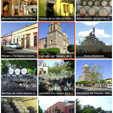
Arquitectura colonial en el centro de Tequila. Noviembre/2011
Tienda de la fábrica Rubio. Tequila. Noviembre/2011
Añejamiento en barriles de roble blanco. Noviembre/2011
Museo y fachadas coloniales del centro de Tequila. Noviembre/2011
A los jimadores
Fachada del Templo de la Purísima. Tequila, Jal. Noviembre/2011
Barriles de roble blanco y carreta. Fábrica la Cofradía
Jardines con agave azul. Fábrica la Cofradía.
Parroquia de Tequila, Jalisco