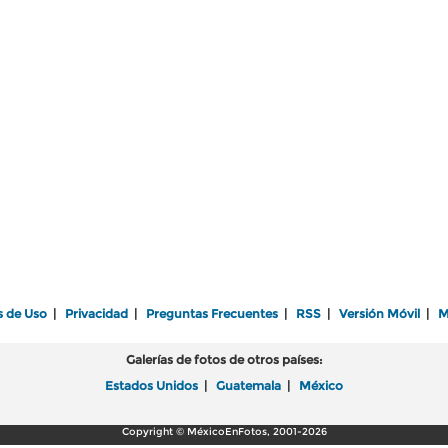
s de Uso
|
Privacidad
|
Preguntas Frecuentes
|
RSS
|
Versión Móvil
|
M
Galerías de fotos de otros países:
Estados Unidos
|
Guatemala
|
México
Copyright © MéxicoEnFotos, 2001-2026