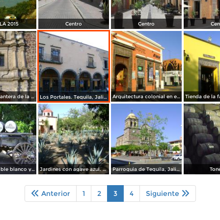
LA 2015
Centro
Centro
Cen
Fachada en cantera de la parroquia de la Purísima. Tequila. Noviembre/2011
Arquitectura colonial en el centro de Tequila. Noviembre/2011
Los Portales. Tequila, Jalisco. Noviembre/2011
Barriles de roble blanco y carreta. Fábrica la Cofradía
Jardines con agave azul. Fábrica la Cofradía.
Parroquia de Tequila, Jalisco
Ton
Anterior
1
2
3
4
Siguiente