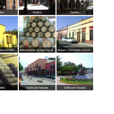
tro
Centro
Centro
Tienda de la fábrica Rubio. Tequila. Noviembre/2011
Añejamiento en barriles de roble blanco. Noviembre/2011
Museo y fachadas coloniales del centro de Tequila. Noviembre/2011
eles
Calles de Tequila
Calles de Tequila