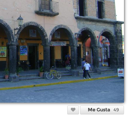
Me Gusta
49