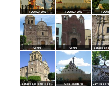
TEQUILA 2015
TEQUILA 2015
TEQUI
Centro
Centro
Fachada del Templo de la Purísima. Tequila, Jal. Noviembre/2011
A los jimadores