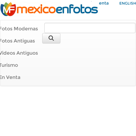
Mi Cuenta
ENGLISH
Fotos Modernas
Fotos Antiguas
Videos Antiguos
Turismo
En Venta