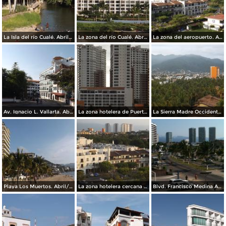
La Isla del río Cualé. Abril/2015
La zona del río Cualé. Abril/2015
La zona del aeropuerto. Abril/2015
Av. Ignacio L. Vallarta. Abril/2015
La zona hotelera de Puerto Vallarta. Abril/2015
La Sierra Madre Occidental desde la zona hotelera. Abril/2015
Playa Los Muertos. Abril/2015
La zona hotelera cercana al aeropuerto. Mayo/2015
Blvd. Francisco Medina Ascencio. Abril/2015