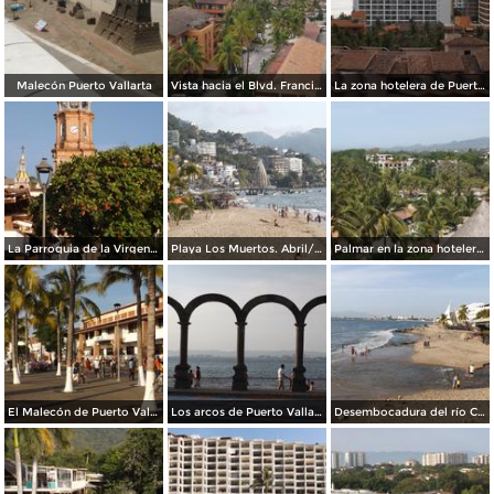
Malecón Puerto Vallarta
Vista hacia el Blvd. Francisco Medina. Abril/2015
La zona hotelera de Puerto Vallarta. Abril/2015
La Parroquia de la Virgen de Guadalupe. Abril/2015
Playa Los Muertos. Abril/2015
Palmar en la zona hotelera. Abril/2015
El Malecón de Puerto Vallarta. Abril/2015
Los arcos de Puerto Vallarta. Abril/2015
Desembocadura del río Cualé en la Bahía de Banderas. Abril/2015