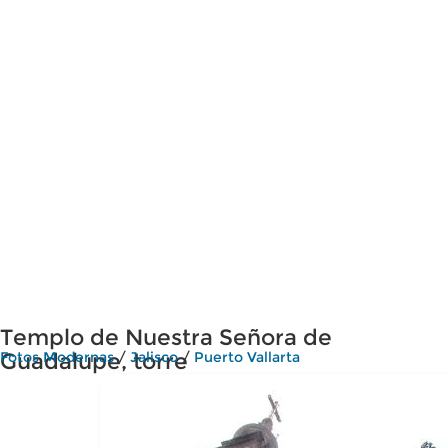
Templo de Nuestra Señora de
Guadalupe, torre
Fotos Modernas
/
Jalisco
/
Puerto Vallarta