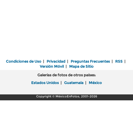
Condiciones de Uso
|
Privacidad
|
Preguntas Frecuentes
|
RSS
|
Versión Móvil
|
Mapa de Sitio
Galerías de fotos de otros países:
Estados Unidos
|
Guatemala
|
México
Copyright © MéxicoEnFotos, 2001-2026