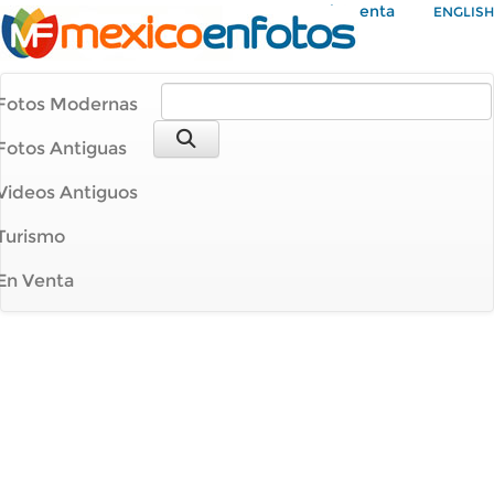
Mi Cuenta
ENGLISH
Fotos Modernas
Fotos Antiguas
Videos Antiguos
Turismo
En Venta