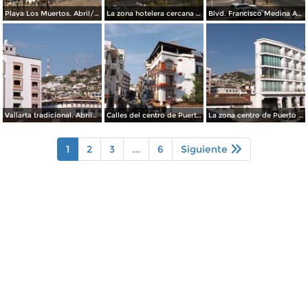
Playa Los Muertos. Abril/2015
La zona hotelera cercana al aeropuerto. Mayo/2015
Blvd. Francisco Medina Ascencio. Abril/2015
Vallarta tradicional. Abril/2015
Calles del centro de Puerto Vallarta. Abril/2015
La zona centro de Puerto Vallarta. Abril/2015
1
2
3
...
6
Siguiente