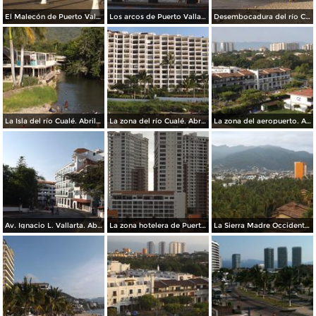
El Malecón de Puerto Vallarta. Abril/2015
Los arcos de Puerto Vallarta. Abril/2015
Desembocadura del río Cualé en la Bahía de Banderas. Abril/2015
La Isla del río Cualé. Abril/2015
La zona del río Cualé. Abril/2015
La zona del aeropuerto. Abril/2015
Av. Ignacio L. Vallarta. Abril/2015
La zona hotelera de Puerto Vallarta. Abril/2015
La Sierra Madre Occidental desde la zona hotelera. Abril/2015