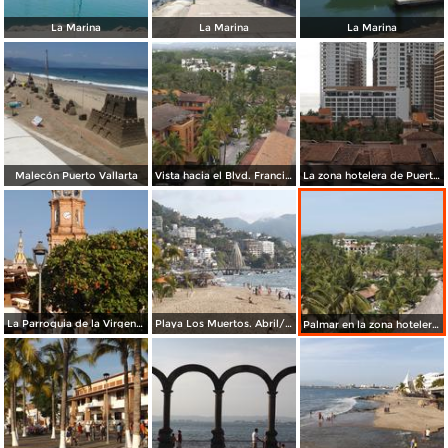
La Marina
La Marina
La Marina
Malecón Puerto Vallarta
Vista hacia el Blvd. Francisco Medina. Abril/2015
La zona hotelera de Puerto Vallarta. Abril/2015
La Parroquia de la Virgen de Guadalupe. Abril/2015
Playa Los Muertos. Abril/2015
Palmar en la zona hotelera. Abril/2015