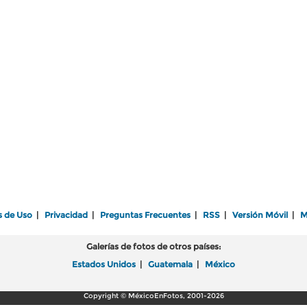
s de Uso
|
Privacidad
|
Preguntas Frecuentes
|
RSS
|
Versión Móvil
|
M
Galerías de fotos de otros países:
Estados Unidos
|
Guatemala
|
México
Copyright © MéxicoEnFotos, 2001-2026