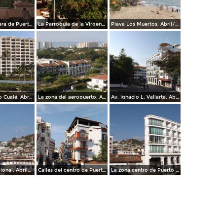
La zona hotelera de Puerto Vallarta. Abril/2015
La Parroquia de la Virgen de Guadalupe. Abril/2015
Playa Los Muertos. Abril/2015
La zona del río Cualé. Abril/2015
La zona del aeropuerto. Abril/2015
Av. Ignacio L. Vallarta. Abril/2015
Vallarta tradicional. Abril/2015
Calles del centro de Puerto Vallarta. Abril/2015
La zona centro de Puerto Vallarta. Abril/2015