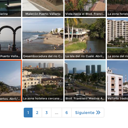
arina
Malecón Puerto Vallarta
Vista hacia el Blvd. Francisco Medina. Abril/2015
Los arcos de Puerto Vallarta. Abril/2015
Desembocadura del río Cualé en la Bahía de Banderas. Abril/2015
La Isla del río Cualé. Abril/2015
La zona hotelera cercana al aeropuerto. Mayo/2015
Blvd. Francisco Medina Ascencio. Abril/2015
Playa Los Muertos. Abril/2015
1
2
3
...
6
Siguiente