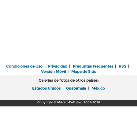
Condiciones de Uso
|
Privacidad
|
Preguntas Frecuentes
|
RSS
|
Versión Móvil
|
Mapa de Sitio
Galerías de fotos de otros países:
Estados Unidos
|
Guatemala
|
México
Copyright © MéxicoEnFotos, 2001-2026