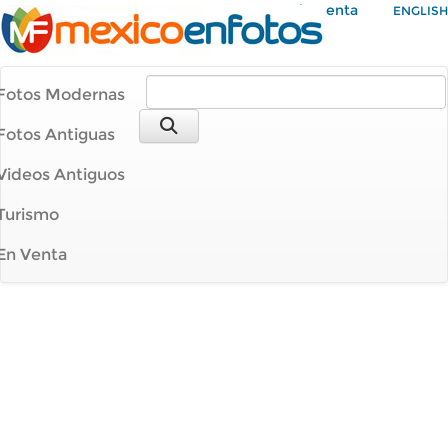
Mi Cuenta
ENGLISH
Fotos Modernas
Fotos Antiguas
Videos Antiguos
Turismo
En Venta