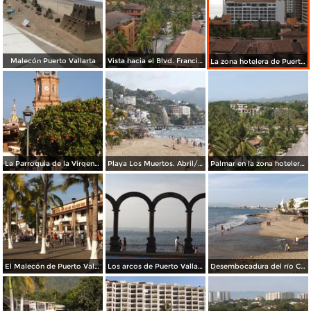
Malecón Puerto Vallarta
Vista hacia el Blvd. Francisco Medina. Abril/2015
La zona hotelera de Puerto Vallarta. Abril/2015
La Parroquia de la Virgen de Guadalupe. Abril/2015
Playa Los Muertos. Abril/2015
Palmar en la zona hotelera. Abril/2015
El Malecón de Puerto Vallarta. Abril/2015
Los arcos de Puerto Vallarta. Abril/2015
Desembocadura del río Cualé en la Bahía de Banderas. Abril/2015