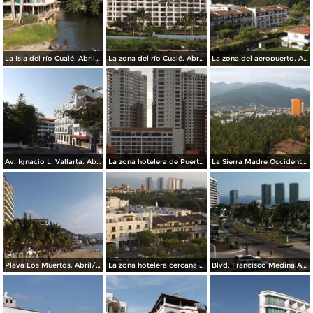
La Isla del río Cualé. Abril/2015
La zona del río Cualé. Abril/2015
La zona del aeropuerto. Abril/2015
Av. Ignacio L. Vallarta. Abril/2015
La zona hotelera de Puerto Vallarta. Abril/2015
La Sierra Madre Occidental desde la zona hotelera. Abril/2015
Playa Los Muertos. Abril/2015
La zona hotelera cercana al aeropuerto. Mayo/2015
Blvd. Francisco Medina Ascencio. Abril/2015