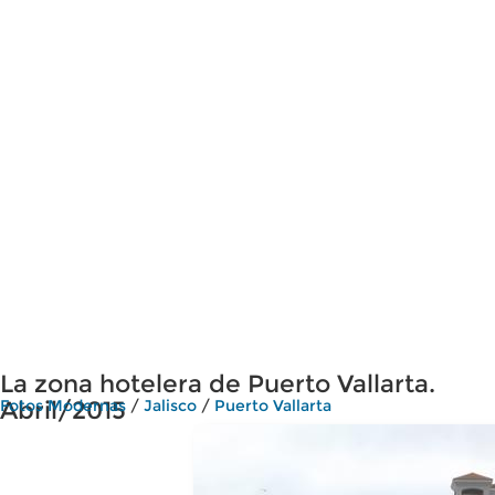
La zona hotelera de Puerto Vallarta.
Abril/2015
Fotos Modernas
/
Jalisco
/
Puerto Vallarta