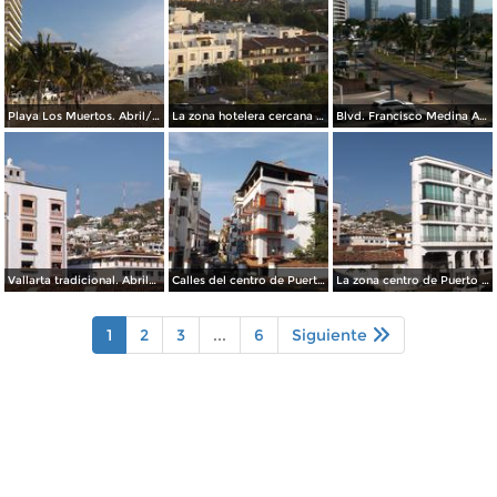
Playa Los Muertos. Abril/2015
La zona hotelera cercana al aeropuerto. Mayo/2015
Blvd. Francisco Medina Ascencio. Abril/2015
Vallarta tradicional. Abril/2015
Calles del centro de Puerto Vallarta. Abril/2015
La zona centro de Puerto Vallarta. Abril/2015
1
2
3
...
6
Siguiente