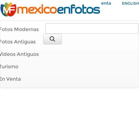
Mi Cuenta
ENGLISH
Fotos Modernas
Fotos Antiguas
Videos Antiguos
Turismo
En Venta