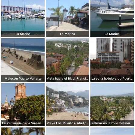
La Marina
La Marina
La Marina
Malecón Puerto Vallarta
Vista hacia el Blvd. Francisco Medina. Abril/2015
La zona hotelera de Puerto Vallarta. Abril/2015
La Parroquia de la Virgen de Guadalupe. Abril/2015
Playa Los Muertos. Abril/2015
Palmar en la zona hotelera. Abril/2015