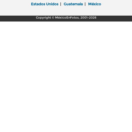
Estados Unidos
|
Guatemala
|
México
Copyright © MéxicoEnFotos, 2001-2026