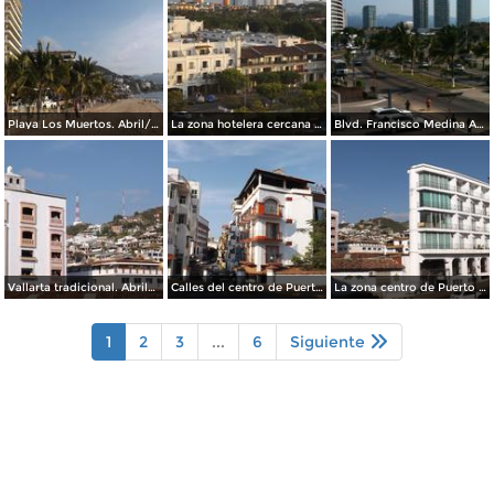
Playa Los Muertos. Abril/2015
La zona hotelera cercana al aeropuerto. Mayo/2015
Blvd. Francisco Medina Ascencio. Abril/2015
Vallarta tradicional. Abril/2015
Calles del centro de Puerto Vallarta. Abril/2015
La zona centro de Puerto Vallarta. Abril/2015
1
2
3
...
6
Siguiente