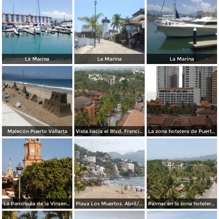
La Marina
La Marina
La Marina
Malecón Puerto Vallarta
Vista hacia el Blvd. Francisco Medina. Abril/2015
La zona hotelera de Puerto Vallarta. Abril/2015
La Parroquia de la Virgen de Guadalupe. Abril/2015
Playa Los Muertos. Abril/2015
Palmar en la zona hotelera. Abril/2015