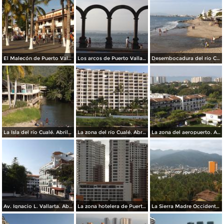
El Malecón de Puerto Vallarta. Abril/2015
Los arcos de Puerto Vallarta. Abril/2015
Desembocadura del río Cualé en la Bahía de Banderas. Abril/2015
La Isla del río Cualé. Abril/2015
La zona del río Cualé. Abril/2015
La zona del aeropuerto. Abril/2015
Av. Ignacio L. Vallarta. Abril/2015
La zona hotelera de Puerto Vallarta. Abril/2015
La Sierra Madre Occidental desde la zona hotelera. Abril/2015