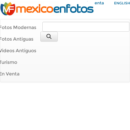
Mi Cuenta
ENGLISH
Fotos Modernas
Fotos Antiguas
Videos Antiguos
Turismo
En Venta