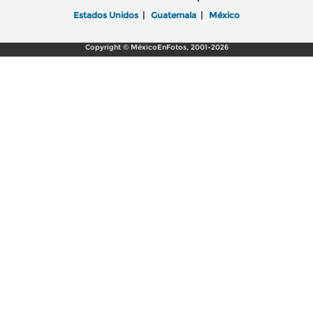
Estados Unidos
|
Guatemala
|
México
Copyright © MéxicoEnFotos, 2001-2026