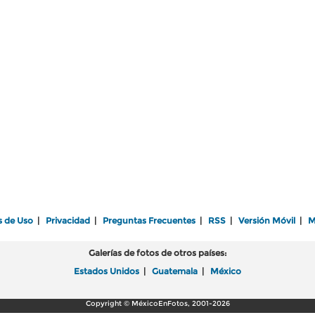
s de Uso
|
Privacidad
|
Preguntas Frecuentes
|
RSS
|
Versión Móvil
|
M
Galerías de fotos de otros países:
Estados Unidos
|
Guatemala
|
México
Copyright © MéxicoEnFotos, 2001-2026