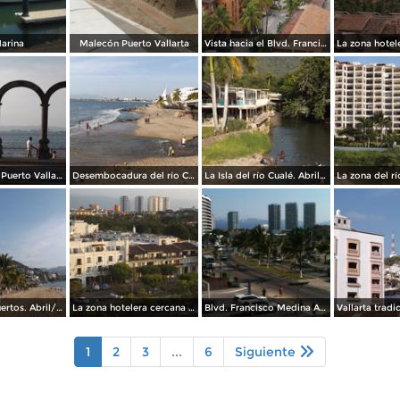
arina
Malecón Puerto Vallarta
Vista hacia el Blvd. Francisco Medina. Abril/2015
Los arcos de Puerto Vallarta. Abril/2015
Desembocadura del río Cualé en la Bahía de Banderas. Abril/2015
La Isla del río Cualé. Abril/2015
Playa Los Muertos. Abril/2015
La zona hotelera cercana al aeropuerto. Mayo/2015
Blvd. Francisco Medina Ascencio. Abril/2015
1
2
3
...
6
Siguiente