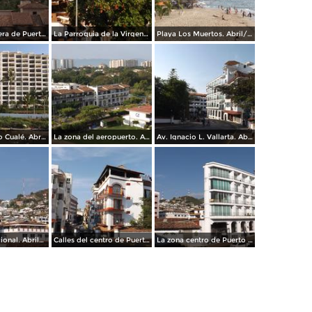
La zona hotelera de Puerto Vallarta. Abril/2015
La Parroquia de la Virgen de Guadalupe. Abril/2015
Playa Los Muertos. Abril/2015
La zona del río Cualé. Abril/2015
La zona del aeropuerto. Abril/2015
Av. Ignacio L. Vallarta. Abril/2015
Vallarta tradicional. Abril/2015
Calles del centro de Puerto Vallarta. Abril/2015
La zona centro de Puerto Vallarta. Abril/2015