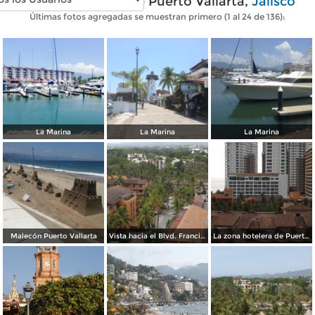
Fotos modernas de Puerto Vallarta,
Jalisco
Últimas fotos agregadas se muestran primero (1 al 24 de 136):
La Marina
La Marina
La Marina
Malecón Puerto Vallarta
Vista hacia el Blvd. Francisco Medina. Abril/2015
La zona hotelera de Puerto Vallarta. Abril/2015