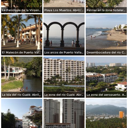
La Parroquia de la Virgen de Guadalupe. Abril/2015
Playa Los Muertos. Abril/2015
Palmar en la zona hotelera. Abril/2015
El Malecón de Puerto Vallarta. Abril/2015
Los arcos de Puerto Vallarta. Abril/2015
Desembocadura del río Cualé en la Bahía de Banderas. Abril/2015
La Isla del río Cualé. Abril/2015
La zona del río Cualé. Abril/2015
La zona del aeropuerto. Abril/2015