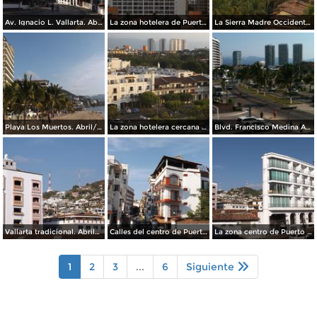
Av. Ignacio L. Vallarta. Abril/2015
La zona hotelera de Puerto Vallarta. Abril/2015
La Sierra Madre Occidental desde la zona hotelera. Abril/2015
Playa Los Muertos. Abril/2015
La zona hotelera cercana al aeropuerto. Mayo/2015
Blvd. Francisco Medina Ascencio. Abril/2015
Vallarta tradicional. Abril/2015
Calles del centro de Puerto Vallarta. Abril/2015
La zona centro de Puerto Vallarta. Abril/2015
1
2
3
...
6
Siguiente