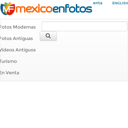
Mi Cuenta
ENGLISH
Fotos Modernas
Fotos Antiguas
Videos Antiguos
Turismo
En Venta