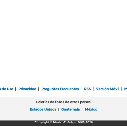
s de Uso
|
Privacidad
|
Preguntas Frecuentes
|
RSS
|
Versión Móvil
|
M
Galerías de fotos de otros países:
Estados Unidos
|
Guatemala
|
México
Copyright © MéxicoEnFotos, 2001-2026