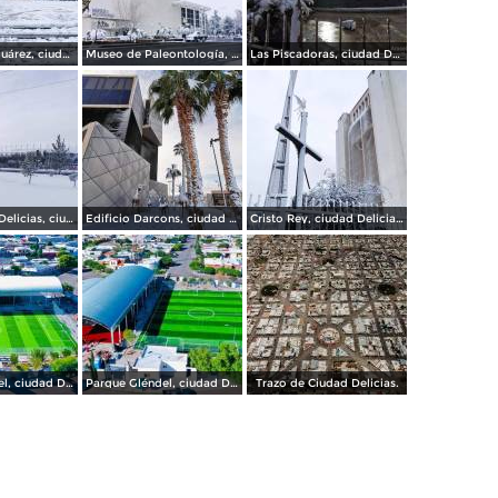
Plaza Benito Juárez, ciudad Delicias.
Museo de Paleontología, ciudad Delicias.
Las Piscadoras, ciudad Delicias Chihuahua.
Gran Estadio Delicias, ciudad Delicias.
Edificio Darcons, ciudad Delicias.
Cristo Rey, ciudad Delicias.
Parque Gléndel, ciudad Delicias Chihuahua.
Parque Gléndel, ciudad Delicias.
Trazo de Ciudad Delicias.