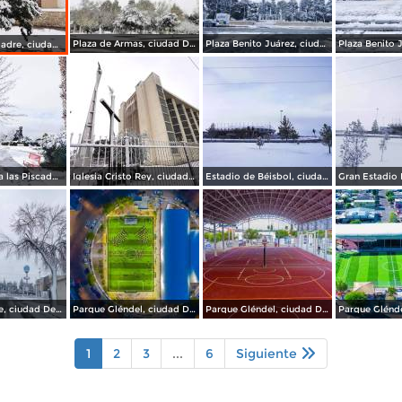
Plaza de Armas, ciudad Delicias.
Plaza Benito Juárez, ciudad Delicias Chihuahua.
Plaza de la Madre, ciudad Delicias.
Monumento a las Piscadoras, ciudad Delicias.
Iglesia Cristo Rey, ciudad Delicias.
Estadio de Béisbol, ciudad Delicias.
Av del Parque, ciudad Delicias.
Parque Gléndel, ciudad Delicias.
Parque Gléndel, ciudad Delicias Chihuahua.
1
2
3
...
6
Siguiente