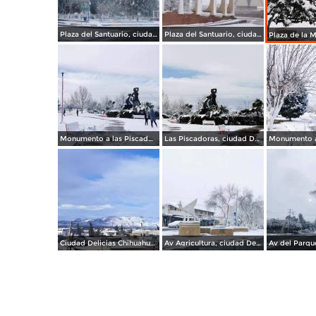
Plaza del Santuario, ciudad Delicias Chihuahua.
Plaza del Santuario, ciudad Delicias.
Monumento a las Piscadoras, ciudad Delicias Chihuahua.
Las Piscadoras, ciudad Delicias.
Ciudad Delicias Chihuahua en Invierno.
Av Agricultura, ciudad Delicias.