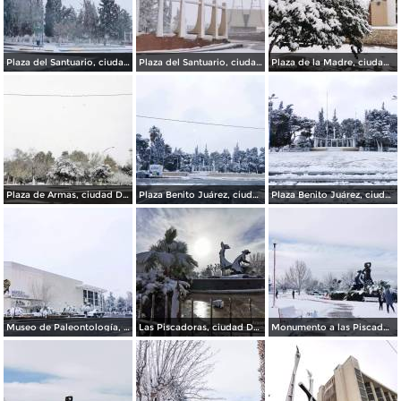
Plaza del Santuario, ciudad Delicias Chihuahua.
Plaza del Santuario, ciudad Delicias.
Plaza de la Madre, ciudad Delicias.
Plaza de Armas, ciudad Delicias.
Plaza Benito Juárez, ciudad Delicias Chihuahua.
Plaza Benito Juárez, ciudad Delicias.
Museo de Paleontología, ciudad Delicias.
Las Piscadoras, ciudad Delicias Chihuahua.
Monumento a las Piscadoras, ciudad Delicias Chihuahua.