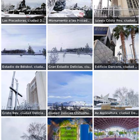
Las Piscadoras, ciudad Delicias.
Monumento a las Piscadoras, ciudad Delicias.
Iglesia Cristo Rey, ciudad Delicias.
Estadio de Béisbol, ciudad Delicias.
Gran Estadio Delicias, ciudad Delicias.
Edificio Darcons, ciudad Delicias.
Cristo Rey, ciudad Delicias.
Ciudad Delicias Chihuahua en Invierno.
Av Agricultura, ciudad Delicias.