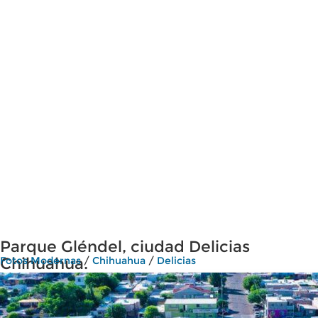
Parque Gléndel, ciudad Delicias
Chihuahua.
Fotos Modernas
/
Chihuahua
/
Delicias