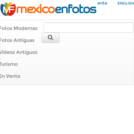
Mi Cuenta
ENGLISH
Fotos Modernas
Fotos Antiguas
Videos Antiguos
Turismo
En Venta