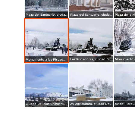
Plaza del Santuario, ciudad Delicias Chihuahua.
Plaza del Santuario, ciudad Delicias.
Las Piscadoras, ciudad Delicias.
Monumento a las Piscadoras, ciudad Delicias Chihuahua.
Ciudad Delicias Chihuahua en Invierno.
Av Agricultura, ciudad Delicias.