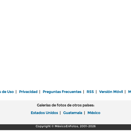
s de Uso
|
Privacidad
|
Preguntas Frecuentes
|
RSS
|
Versión Móvil
|
M
Galerías de fotos de otros países:
Estados Unidos
|
Guatemala
|
México
Copyright © MéxicoEnFotos, 2001-2026