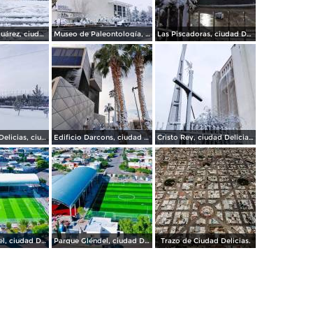
Plaza Benito Juárez, ciudad Delicias.
Museo de Paleontología, ciudad Delicias.
Las Piscadoras, ciudad Delicias Chihuahua.
Gran Estadio Delicias, ciudad Delicias.
Edificio Darcons, ciudad Delicias.
Cristo Rey, ciudad Delicias.
Parque Gléndel, ciudad Delicias Chihuahua.
Parque Gléndel, ciudad Delicias.
Trazo de Ciudad Delicias.