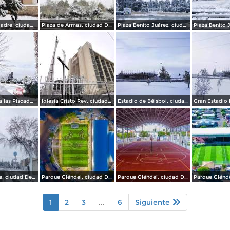
Plaza de la Madre, ciudad Delicias.
Plaza de Armas, ciudad Delicias.
Plaza Benito Juárez, ciudad Delicias Chihuahua.
Monumento a las Piscadoras, ciudad Delicias.
Iglesia Cristo Rey, ciudad Delicias.
Estadio de Béisbol, ciudad Delicias.
Av del Parque, ciudad Delicias.
Parque Gléndel, ciudad Delicias.
Parque Gléndel, ciudad Delicias Chihuahua.
1
2
3
...
6
Siguiente