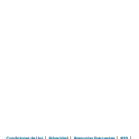
Condiciones de Uso
|
Privacidad
|
Preguntas Frecuentes
|
RSS
|