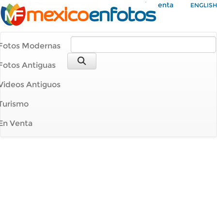
Mi Cuenta
ENGLISH
Fotos Modernas
Fotos Antiguas
Videos Antiguos
Turismo
En Venta