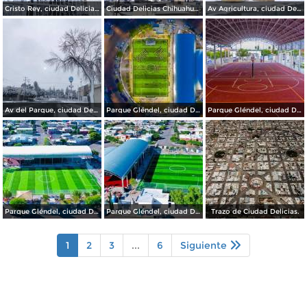
Cristo Rey, ciudad Delicias.
Ciudad Delicias Chihuahua en Invierno.
Av Agricultura, ciudad Delicias.
Av del Parque, ciudad Delicias.
Parque Gléndel, ciudad Delicias.
Parque Gléndel, ciudad Delicias Chihuahua.
Parque Gléndel, ciudad Delicias Chihuahua.
Parque Gléndel, ciudad Delicias.
Trazo de Ciudad Delicias.
1
2
3
...
6
Siguiente