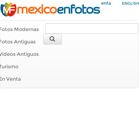
Mi Cuenta
ENGLISH
Fotos Modernas
Fotos Antiguas
Videos Antiguos
Turismo
En Venta