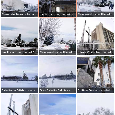
Museo de Paleontología, ciudad Delicias.
Monumento a las Piscadoras, ciudad Delicias Chihuahua.
Las Piscadoras, ciudad Delicias Chihuahua.
Las Piscadoras, ciudad Delicias.
Monumento a las Piscadoras, ciudad Delicias.
Iglesia Cristo Rey, ciudad Delicias.
Estadio de Béisbol, ciudad Delicias.
Gran Estadio Delicias, ciudad Delicias.
Edificio Darcons, ciudad Delicias.