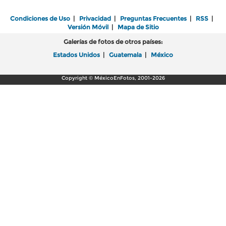
Condiciones de Uso
|
Privacidad
|
Preguntas Frecuentes
|
RSS
|
Versión Móvil
|
Mapa de Sitio
Galerías de fotos de otros países:
Estados Unidos
|
Guatemala
|
México
Copyright © MéxicoEnFotos, 2001-2026