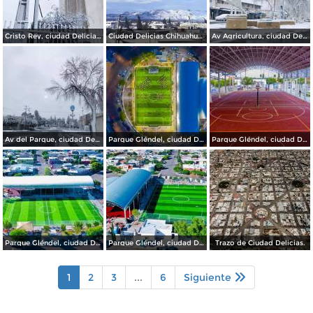
Cristo Rey, ciudad Delicias.
Ciudad Delicias Chihuahua en Invierno.
Av Agricultura, ciudad Delicias.
Av del Parque, ciudad Delicias.
Parque Gléndel, ciudad Delicias.
Parque Gléndel, ciudad Delicias Chihuahua.
Parque Gléndel, ciudad Delicias Chihuahua.
Parque Gléndel, ciudad Delicias.
Trazo de Ciudad Delicias.
1
2
3
...
6
Siguiente