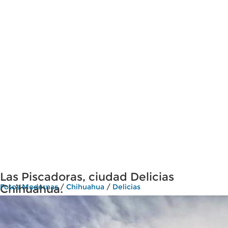
Las Piscadoras, ciudad Delicias
Chihuahua.
Fotos Modernas
/
Chihuahua
/
Delicias