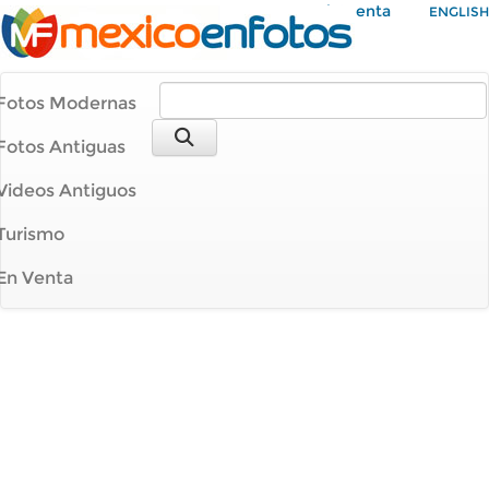
Mi Cuenta
ENGLISH
Fotos Modernas
Fotos Antiguas
Videos Antiguos
Turismo
En Venta