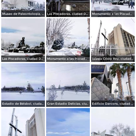
Museo de Paleontología, ciudad Delicias.
Las Piscadoras, ciudad Delicias Chihuahua.
Monumento a las Piscadoras, ciudad Delicias Chihuahua.
Las Piscadoras, ciudad Delicias.
Monumento a las Piscadoras, ciudad Delicias.
Iglesia Cristo Rey, ciudad Delicias.
Estadio de Béisbol, ciudad Delicias.
Gran Estadio Delicias, ciudad Delicias.
Edificio Darcons, ciudad Delicias.