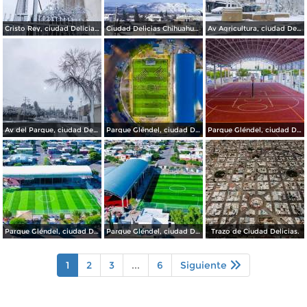
Cristo Rey, ciudad Delicias.
Ciudad Delicias Chihuahua en Invierno.
Av Agricultura, ciudad Delicias.
Av del Parque, ciudad Delicias.
Parque Gléndel, ciudad Delicias.
Parque Gléndel, ciudad Delicias Chihuahua.
Parque Gléndel, ciudad Delicias Chihuahua.
Parque Gléndel, ciudad Delicias.
Trazo de Ciudad Delicias.
1
2
3
...
6
Siguiente