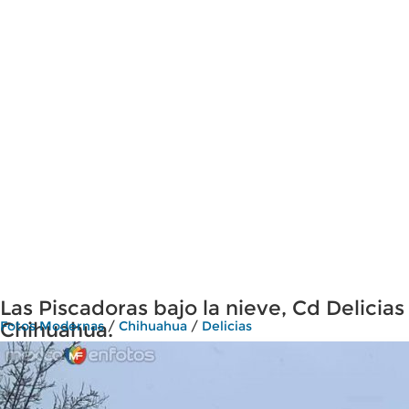
Las Piscadoras bajo la nieve, Cd Delicias
Chihuahua.
Fotos Modernas
/
Chihuahua
/
Delicias