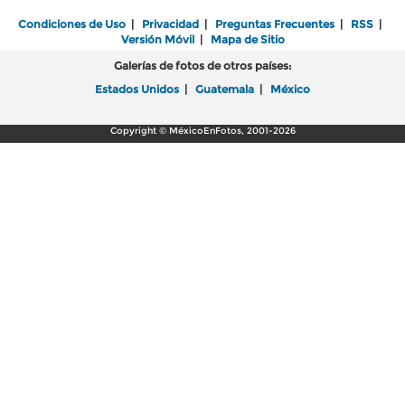
Condiciones de Uso
|
Privacidad
|
Preguntas Frecuentes
|
RSS
|
Versión Móvil
|
Mapa de Sitio
Galerías de fotos de otros países:
Estados Unidos
|
Guatemala
|
México
Copyright © MéxicoEnFotos, 2001-2026